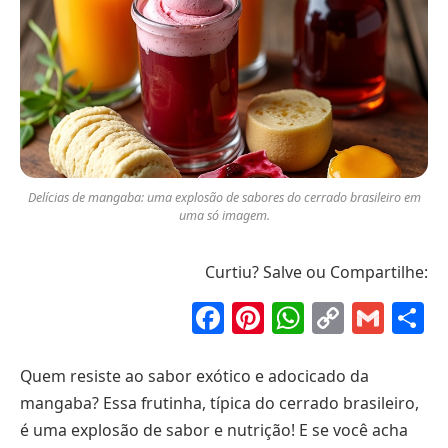
Delícias de mangaba: uma explosão de sabores do cerrado brasileiro em
uma só imagem.
Curtiu? Salve ou Compartilhe:
Facebook
Pinterest
WhatsAp
Copy
Gma
S
Link
Quem resiste ao sabor exótico e adocicado da
mangaba? Essa frutinha, típica do cerrado brasileiro,
é uma explosão de sabor e nutrição! E se você acha