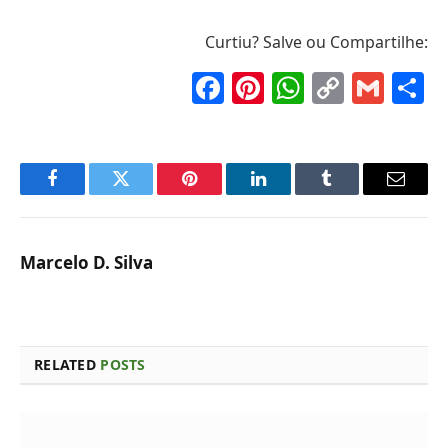
Curtiu? Salve ou Compartilhe:
Facebook
Pinterest
WhatsAp
Copy
Gma
S
Link
Facebook
Twitter
Pinterest
LinkedIn
Tumblr
Email
Marcelo D. Silva
RELATED
POSTS