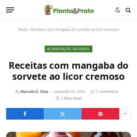
Início
»
Receitas com mangaba do sorvete ao licor cremoso
ALIMENTAÇÃO SAUDÁVEL
Receitas com mangaba do
sorvete ao licor cremoso
By
Marcelo D. Silva
novembro 6, 2025
1 comentário
7 Mins Read