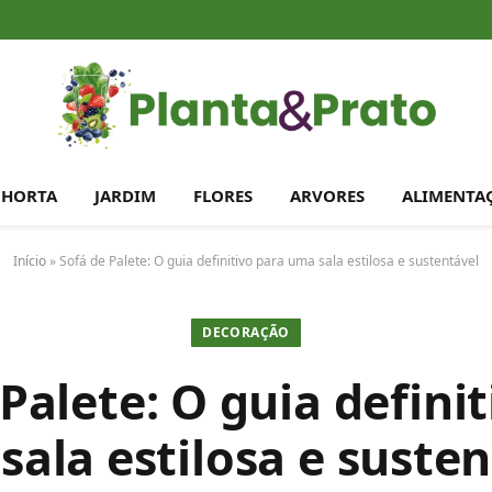
HORTA
JARDIM
FLORES
ARVORES
ALIMENTA
Início
»
Sofá de Palete: O guia definitivo para uma sala estilosa e sustentável
DECORAÇÃO
Palete: O guia defini
sala estilosa e susten