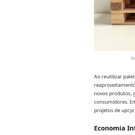
De
Ao reutilizar pal
reaproveitamento 
novos produtos, 
consumidores. E
projetos de upcycl
Economia In