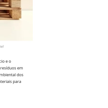
me!
cio e o
 resíduos em
ambiental dos
eriais para