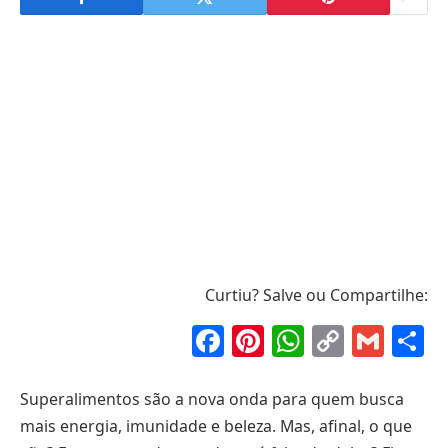
Curtiu? Salve ou Compartilhe:
Facebook
Pinterest
WhatsAp
Copy
Gma
S
Link
Superalimentos são a nova onda para quem busca
mais energia, imunidade e beleza. Mas, afinal, o que