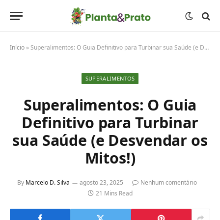
Início
»
Superalimentos: O Guia Definitivo para Turbinar sua Saúde (e Desvendar os Mitos!)
SUPERALIMENTOS
Superalimentos: O Guia
Definitivo para Turbinar
sua Saúde (e Desvendar os
Mitos!)
By
Marcelo D. Silva
agosto 23, 2025
Nenhum comentário
21 Mins Read