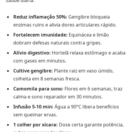
saúde diária:
Reduz inflamação 50%:
Gengibre bloqueia
enzimas ruins e alivia dores articulares rápido.
Fortalecem imunidade:
Equinácea e limão
dobram defesas naturais contra gripes.
Alívio digestivo:
Hortelã relaxa estômago e acaba
com gases em minutos.
Cultive gengibre:
Plante raiz em vaso úmido,
colheita em 8 semanas fresca.
Camomila para sono:
Flores em 6 semanas, traz
calma e sono reparador em 30 minutos.
Infusão 5-10 min:
Água a 90°C libera benefícios
sem queimar ervas.
1 colher por xícara:
Dose certa garante potência,