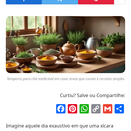
Temperos para chá medicinal em casa: ervas que curam e receitas simples
Curtiu? Salve ou Compartilhe:
Facebook
Pinterest
WhatsAp
Copy
Gma
S
Link
Imagine aquele dia exaustivo em que uma xícara