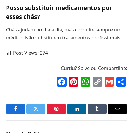
Posso substituir medicamentos por
esses chás?
Chás ajudam no dia a dia, mas consulte sempre um
médico. Não substituem tratamentos profissionais.
Post Views:
274
Curtiu? Salve ou Compartilhe:
Facebook
Pinterest
WhatsAp
Copy
Gma
S
Link
Facebook
Twitter
Pinterest
LinkedIn
Tumblr
Email