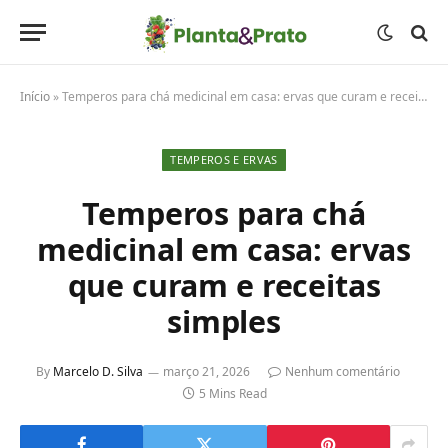
Início
»
Temperos para chá medicinal em casa: ervas que curam e receitas simples
TEMPEROS E ERVAS
Temperos para chá
medicinal em casa: ervas
que curam e receitas
simples
By
Marcelo D. Silva
março 21, 2026
Nenhum comentário
5 Mins Read