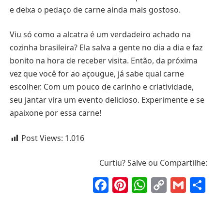
e deixa o pedaço de carne ainda mais gostoso.
Viu só como a alcatra é um verdadeiro achado na
cozinha brasileira? Ela salva a gente no dia a dia e faz
bonito na hora de receber visita. Então, da próxima
vez que você for ao açougue, já sabe qual carne
escolher. Com um pouco de carinho e criatividade,
seu jantar vira um evento delicioso. Experimente e se
apaixone por essa carne!
Post Views:
1.016
Curtiu? Salve ou Compartilhe:
Facebook
Pinterest
WhatsAp
Copy
Gma
S
Link