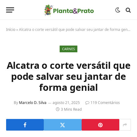
Início
»
Alcatra o corte versátil que pode salvar seu jantar de forma genial
CARNES
Alcatra o corte versátil que
pode salvar seu jantar de
forma genial
By
Marcelo D. Silva
agosto 21, 2025
119 Comentários
3 Mins Read