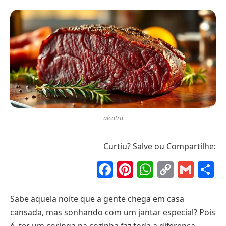
alcatra
Curtiu? Salve ou Compartilhe:
Facebook
Pinterest
WhatsAp
Copy
Gma
S
Link
Sabe aquela noite que a gente chega em casa
cansada, mas sonhando com um jantar especial? Pois