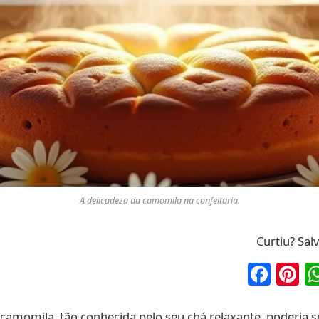
A delicadeza da camomila na confeitaria.
Curtiu? Sal
Fac
P
camomila, tão conhecida pelo seu chá relaxante, poderia s