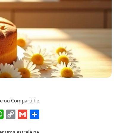
ve ou Compartilhe:
ebook
interest
WhatsApp
Copy
Gmail
Share
Link
er uma estrela na