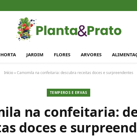
HORTA
JARDIM
FLORES
ARVORES
ALIMENTA
Início
»
Camomila na confeitaria: descubra receitas doces e surpreendentes
TEMPEROS E ERVAS
la na confeitaria: d
tas doces e surpreen