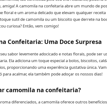
 é, amiga! A camomila na confeitaria abre um mundo de pos
e floral e um aroma delicado que elevam qualquer receita
oque sutil de camomila ou um biscoito que derrete na b
icou curiosa? Então, vem comigo!
a Confeitaria: Uma Doce Surpresa
eu sabor levemente adocicado e notas florais, pode ser u
ria. Ela adiciona um toque especial a bolos, biscoitos, cal
s, proporcionando uma experiência gustativa única. Vam
ó para acalmar, ela também pode adoçar os nossos dias!
ar camomila na confeitaria?
roma diferenciados, a camomila oferece outros benefícios: