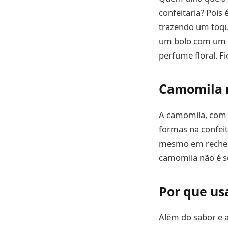
confeitaria? Pois
trazendo um toqu
um bolo com um t
perfume floral. F
Camomila n
A camomila, com s
formas na confeita
mesmo em recheio
camomila não é s
Por que us
Além do sabor e a