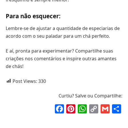
Para não esquecer:
Lembre-se de ajustar a quantidade de especiarias de
acordo com o seu paladar para um chá perfeito.
E aí, pronta para experimentar? Compartilhe suas
criações nos comentários e inspire outras amantes
de chás!
Post Views:
330
Curtiu? Salve ou Compartilhe:
Facebook
Pinterest
WhatsAp
Copy
Gma
S
Link