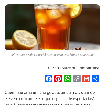
Refrescante e saboroso: chá preto gelado com limão e especiarias.
Curtiu? Salve ou Compartilhe:
Facebook
Pinterest
WhatsAp
Copy
Gma
S
Link
Quem não ama um chá gelado, ainda mais quando
ele vem com aquele toque especial de especiarias?