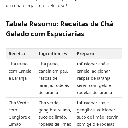
um chá elegante e delicioso!
Tabela Resumo: Receitas de Chá
Gelado com Especiarias
Receita
Ingredientes
Preparo
Chá Preto
Chá preto,
Infusionar chá e
com Canela
canela em pau,
canela, adicionar
e Laranja
raspas de
raspas de laranja,
laranja, rodelas
servir com gelo e
de laranja
rodelas de laranja
Chá Verde
Chá verde,
Infusionar chá e
com
gengibre ralado,
gengibre, adicionar
Gengibre e
suco de limão,
suco de limão, servir
Limão
rodelas de limão
com gelo e rodelas