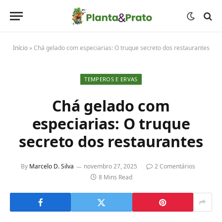
Início
»
Chá gelado com especiarias: O truque secreto dos restaurantes
TEMPEROS E ERVAS
Chá gelado com
especiarias: O truque
secreto dos restaurantes
By
Marcelo D. Silva
novembro 27, 2025
2 Comentários
8 Mins Read