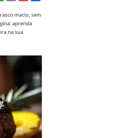
Link
rasco macio, sem
agina: aprenda
ora na sua