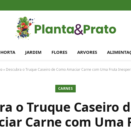
HORTA
JARDIM
FLORES
ARVORES
ALIMENTA
io
»
Descubra o Truque Caseiro de Como Amaciar Carne com Uma Fruta Inesper
CARNES
ra o Truque Caseiro 
iar Carne com Uma 