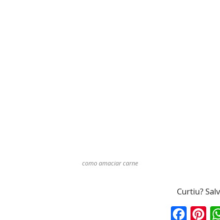
como amaciar carne
Curtiu? Sal
Fac
P