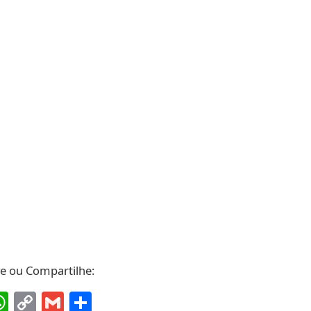
ve ou Compartilhe:
ebook
interest
WhatsApp
Copy
Gmail
Share