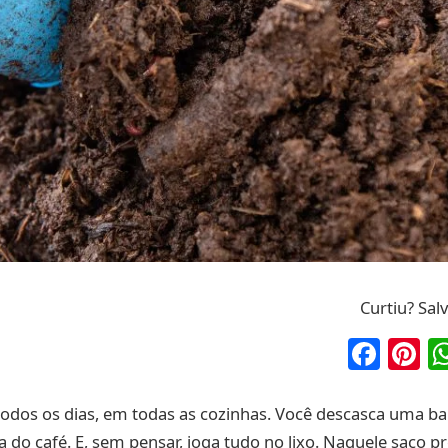
Curtiu? Sal
Fac
P
todos os dias, em todas as cozinhas. Você descasca uma b
ra do café. E, sem pensar, joga tudo no lixo. Naquele saco p