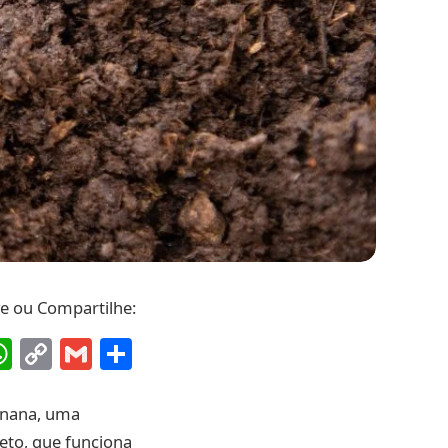
ve ou Compartilhe:
ebook
interest
WhatsApp
Copy
Gmail
Share
Link
anana, uma
reto, que funciona