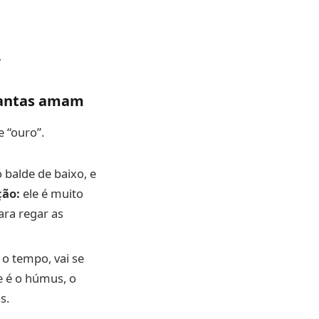
r
plantas amam
 “ouro”.
 balde de baixo, e
ção:
ele é muito
ara regar as
o tempo, vai se
e é o húmus, o
s.