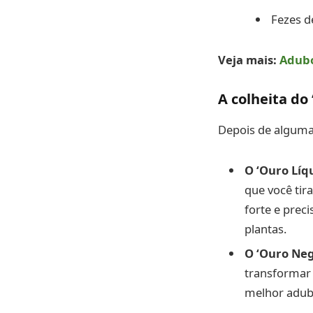
Fezes d
Veja mais:
Adubo
A colheita do
Depois de alguma
O ‘Ouro Líqu
que você tira
forte e preci
plantas.
O ‘Ouro Neg
transformar 
melhor adubo