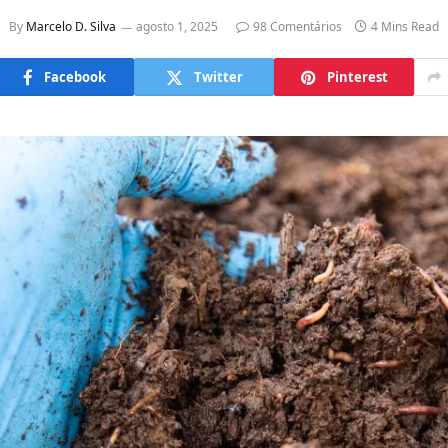
By
Marcelo D. Silva
agosto 1, 2025
98 Comentários
4 Mins Read
Facebook
Twitter
Pinterest