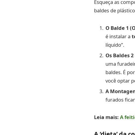
Esqueça as compo
baldes de plástico
O Balde 1 (O
é instalar a
t
líquido”.
Os Baldes 2 
uma furadeir
baldes. É po
você optar po
A Montage
furados fica
Leia mais:
A fei
A ‘dieta’ da 