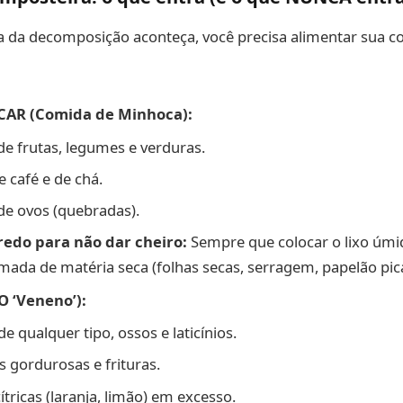
a da decomposição aconteça, você precisa alimentar sua 
AR (Comida de Minhoca):
de frutas, legumes e verduras.
e café e de chá.
de ovos (quebradas).
redo para não dar cheiro:
Sempre que colocar o lixo úmi
ada de matéria seca (folhas secas, serragem, papelão pic
 ‘Veneno’):
e qualquer tipo, ossos e laticínios.
 gordurosas e frituras.
ítricas (laranja, limão) em excesso.