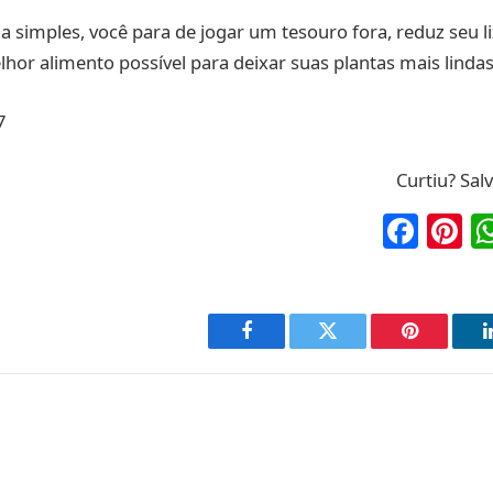
simples, você para de jogar um tesouro fora, reduz seu l
hor alimento possível para deixar suas plantas mais lindas
7
Curtiu? Sal
Fac
P
Facebook
Twitter
Pinterest