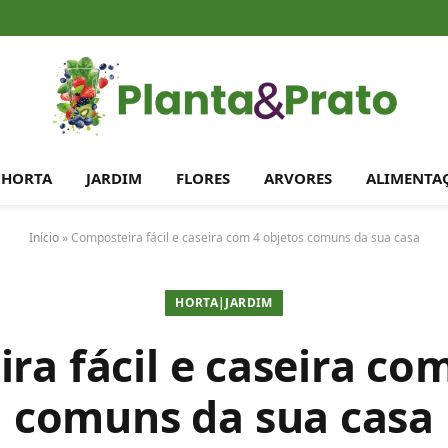
HORTA
JARDIM
FLORES
ARVORES
ALIMENTA
Início
»
Composteira fácil e caseira com 4 objetos comuns da sua casa
HORTA|JARDIM
ra fácil e caseira com
comuns da sua casa