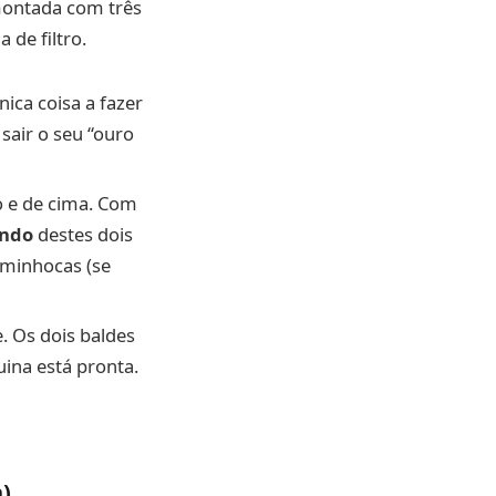
montada com três
 de filtro.
nica coisa a fazer
 sair o seu “ouro
o e de cima. Com
undo
destes dois
s minhocas (se
. Os dois baldes
ina está pronta.
)