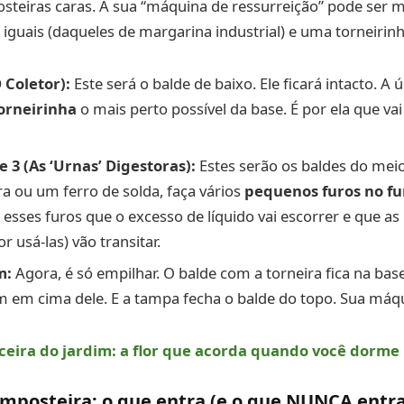
steiras caras. A sua “máquina de ressurreição” pode ser 
 iguais (daqueles de margarina industrial) e uma torneirinha
 Coletor):
Este será o balde de baixo. Ele ficará intacto. A ú
orneirinha
o mais perto possível da base. É por ela que vai
e 3 (As ‘Urnas’ Digestoras):
Estes serão os baldes do mei
a ou um ferro de solda, faça vários
pequenos furos no f
r esses furos que o excesso de líquido vai escorrer e que a
r usá-las) vão transitar.
m:
Agora, é só empilhar. O balde com a torneira fica na base
m em cima dele. E a tampa fecha o balde do topo. Sua máqu
ticeira do jardim: a flor que acorda quando você dorme
composteira: o que entra (e o que NUNCA entra