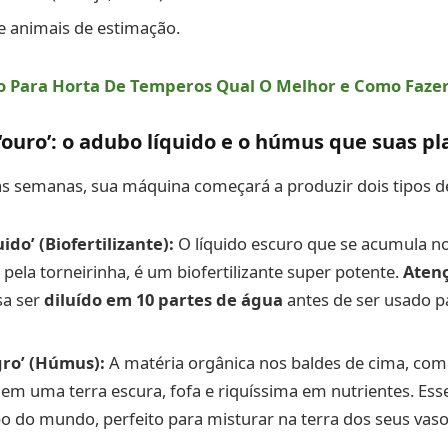
e animais de estimação.
 Para Horta De Temperos Qual O Melhor e Como Faze
 ‘ouro’: o adubo líquido e o húmus que suas 
s semanas, sua máquina começará a produzir dois tipos de
ido’ (Biofertilizante):
O líquido escuro que se acumula no
 pela torneirinha, é um biofertilizante super potente.
Aten
sa ser
diluído em 10 partes de água
antes de ser usado p
ro’ (Húmus):
A matéria orgânica nos baldes de cima, com 
em uma terra escura, fofa e riquíssima em nutrientes. Ess
 do mundo, perfeito para misturar na terra dos seus vaso