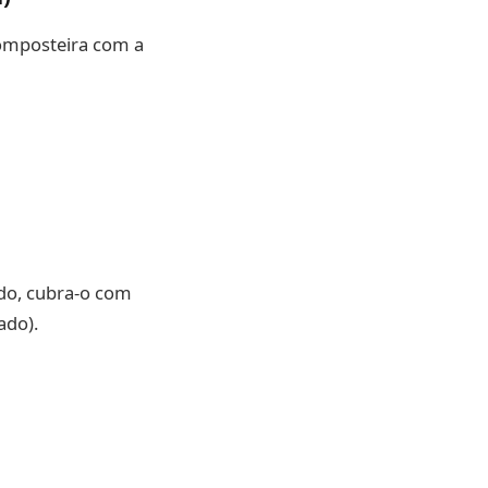
composteira com a
do, cubra-o com
ado).