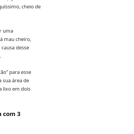
quíssimo, cheio de
er uma
á mau cheiro,
r causa desse
.
ção” para esse
a sua área de
a lixo em dois
a com 3