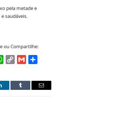
ixo pela metade e
 e saudáveis.
ve ou Compartilhe:
ebook
interest
WhatsApp
Copy
Gmail
Share
Link
LinkedIn
Tumblr
Email