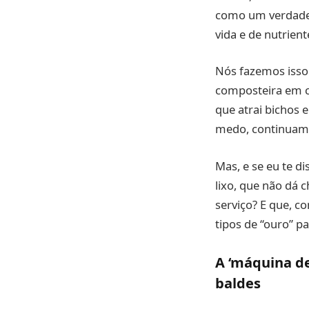
como um verdadeir
vida e de nutrient
Nós fazemos isso
composteira em c
que atrai bichos 
medo, continuamo
Mas, e se eu te d
lixo, que não dá 
serviço? E que, c
tipos de “ouro” pa
A ‘máquina d
baldes