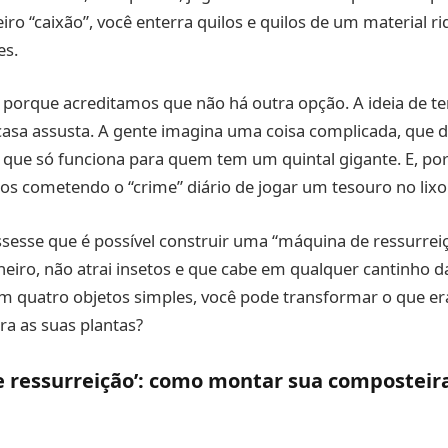
o “caixão”, você enterra quilos e quilos de um material ri
es.
 porque acreditamos que não há outra opção. A ideia de t
asa assusta. A gente imagina uma coisa complicada, que d
e que só funciona para quem tem um quintal gigante. E, po
s cometendo o “crime” diário de jogar um tesouro no lixo
issesse que é possível construir uma “máquina de ressurrei
cheiro, não atrai insetos e que cabe em qualquer cantinho d
om quatro objetos simples, você pode transformar o que er
ra as suas plantas?
e ressurreição’: como montar sua composteir