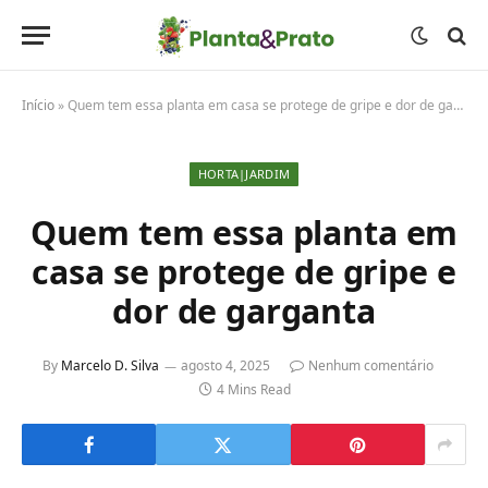
Início
»
Quem tem essa planta em casa se protege de gripe e dor de garganta
HORTA|JARDIM
Quem tem essa planta em
casa se protege de gripe e
dor de garganta
By
Marcelo D. Silva
agosto 4, 2025
Nenhum comentário
4 Mins Read