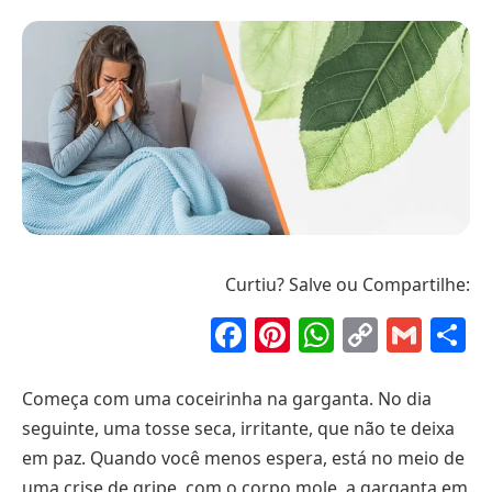
Curtiu? Salve ou Compartilhe:
Facebook
Pinterest
WhatsAp
Copy
Gma
S
Link
Começa com uma coceirinha na garganta. No dia
seguinte, uma tosse seca, irritante, que não te deixa
em paz. Quando você menos espera, está no meio de
uma crise de gripe, com o corpo mole, a garganta em