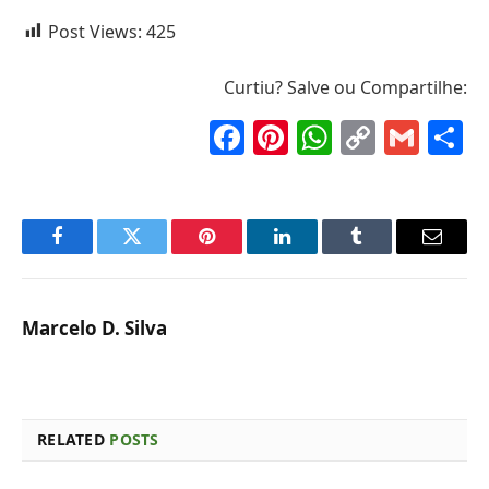
Post Views:
425
Curtiu? Salve ou Compartilhe:
Facebook
Pinterest
WhatsAp
Copy
Gma
S
Link
Facebook
Twitter
Pinterest
LinkedIn
Tumblr
Email
Marcelo D. Silva
RELATED
POSTS