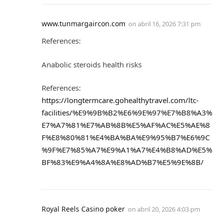
www.tunmargaircon.com
on
abril 16, 2026 7:31 pm
References:
Anabolic steroids health risks
References:
https://longtermcare.gohealthytravel.com/ltc-
facilities/%E9%9B%B2%E6%9E%97%E7%B8%A3%
E7%A7%81%E7%AB%8B%E5%AF%AC%E5%AE%8
F%E8%80%81%E4%BA%BA%E9%95%B7%E6%9C
%9F%E7%85%A7%E9%A1%A7%E4%B8%AD%E5%
BF%83%E9%A4%8A%E8%AD%B7%E5%9E%8B/
Royal Reels Casino poker
on
abril 20, 2026 4:03 pm