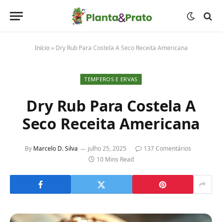
Início
»
Dry Rub Para Costela A Seco Receita Americana
TEMPEROS E ERVAS
Dry Rub Para Costela A
Seco Receita Americana
By
Marcelo D. Silva
julho 25, 2025
137 Comentários
10 Mins Read