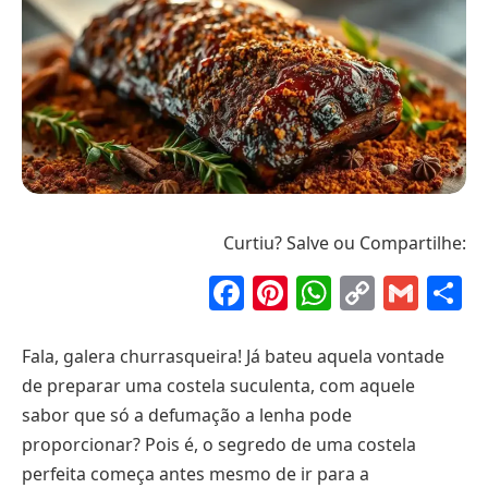
Curtiu? Salve ou Compartilhe:
Facebook
Pinterest
WhatsAp
Copy
Gma
S
Link
Fala, galera churrasqueira! Já bateu aquela vontade
de preparar uma costela suculenta, com aquele
sabor que só a defumação a lenha pode
proporcionar? Pois é, o segredo de uma costela
perfeita começa antes mesmo de ir para a