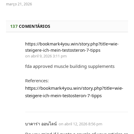
março 21, 2026
137
COMENTÁRIOS
https://bookmark4you.win/story.php?title=wie-
steigere-ich-mein-testosteron-7-tipps
on
abril 9, 2026 3:11 pm
fda approved muscle building supplements
References:
https://bookmark4you.win/story.php?title=wie-
steigere-ich-mein-testosteron-7-tipps
บาคาร่า ออนไลน์
on
abril 12, 2026 8:56 pm
Do you mind if I quote a couple of your articles as