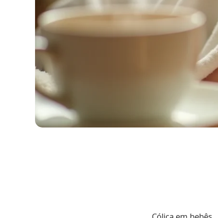
Cólica em bebês…