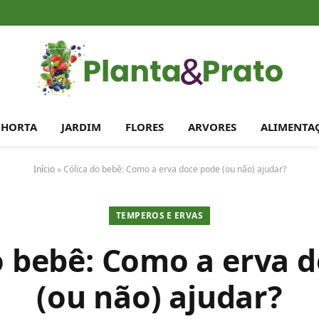
HORTA
JARDIM
FLORES
ARVORES
ALIMENTA
Início
»
Cólica do bebê: Como a erva doce pode (ou não) ajudar?
TEMPEROS E ERVAS
o bebê: Como a erva 
(ou não) ajudar?