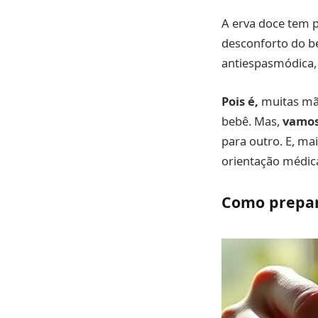
A erva doce tem p
desconforto do b
antiespasmódica, 
Pois é,
muitas mãe
bebê. Mas,
vamos
para outro. E, ma
orientação médic
Como prepar