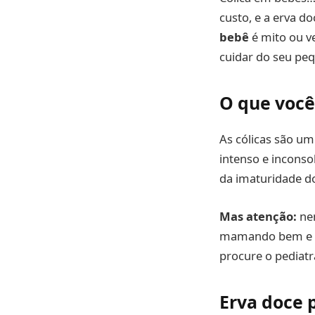
custo, e a erva d
bebê
é mito ou v
cuidar do seu pe
O que você
As cólicas são um
intenso e inconso
da imaturidade do
Mas atenção:
nem
mamando bem e se
procure o pediat
Erva doce 