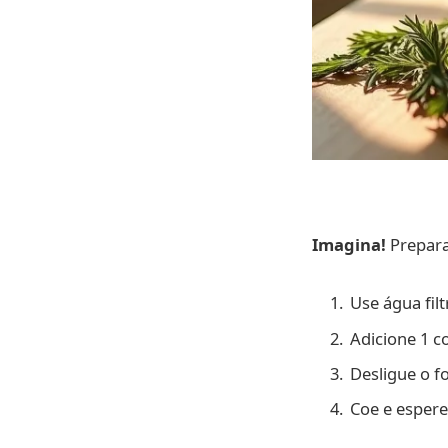
Imagina!
Prepara
Use água filt
Adicione 1 c
Desligue o f
Coe e espere