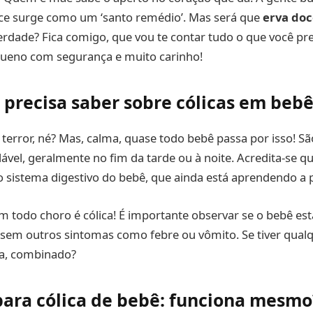
oce surge como um ‘santo remédio’. Mas será que
erva doc
erdade? Fica comigo, que vou te contar tudo o que você pre
queno com segurança e muito carinho!
 precisa saber sobre cólicas em beb
 terror, né? Mas, calma, quase todo bebê passa por isso! Sã
lável, geralmente no fim da tarde ou à noite. Acredita-se q
 sistema digestivo do bebê, que ainda está aprendendo a pr
 todo choro é cólica! É importante observar se o bebê es
m outros sintomas como febre ou vômito. Se tiver qualq
ra, combinado?
para cólica de bebê: funciona mesmo