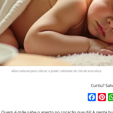
Alívio natural para cólicas: o poder calmante do chá de erva-doce.
Curtiu? Sal
Fac
P
 Quem é mãe sabe o aperto no coração que dá! A gente bus