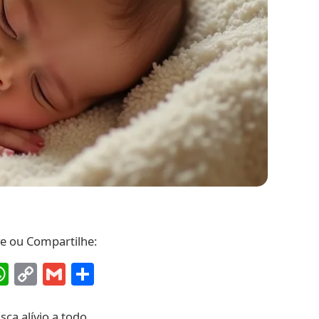
ve ou Compartilhe:
ebook
interest
WhatsApp
Copy
Gmail
Share
Link
ca alívio a todo