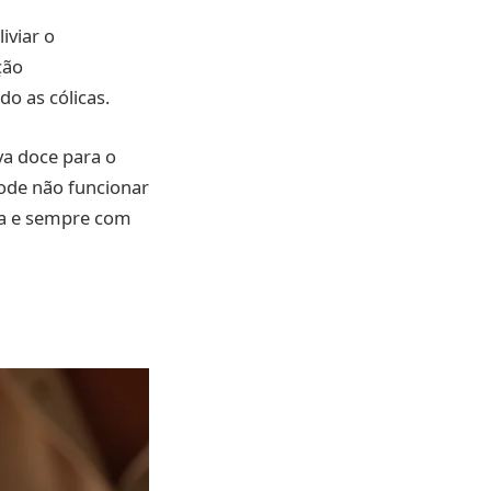
iviar o
ção
do as cólicas.
a doce para o
pode não funcionar
ela e sempre com