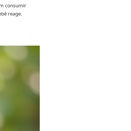
em consumir
ebê reage.