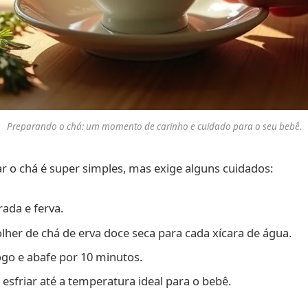
Preparando o chá: um momento de carinho e cuidado para o seu bebê.
r o chá é super simples, mas exige alguns cuidados:
rada e ferva.
olher de chá de erva doce seca para cada xícara de água.
ogo e abafe por 10 minutos.
 esfriar até a temperatura ideal para o bebê.