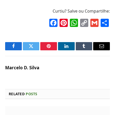
Curtiu? Salve ou Compartilhe:
Facebook
Pinterest
WhatsAp
Copy
Gma
S
Link
Facebook
Twitter
Pinterest
LinkedIn
Tumblr
Email
Marcelo D. Silva
RELATED
POSTS