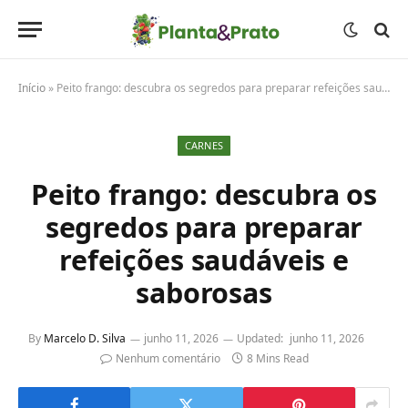
Início
»
Peito frango: descubra os segredos para preparar refeições saudáveis e saborosas
CARNES
Peito frango: descubra os
segredos para preparar
refeições saudáveis e
saborosas
By
Marcelo D. Silva
junho 11, 2026
Updated:
junho 11, 2026
Nenhum comentário
8 Mins Read