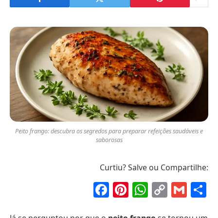
Peito frango: descubra os segredos para preparar refeições saudáveis e
saborosas
Curtiu? Salve ou Compartilhe:
Facebook
Pinterest
WhatsAp
Copy
Gma
S
Link