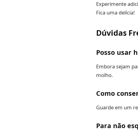
Experimente adici
Fica uma delícia!
Dúvidas F
Posso usar h
Embora sejam pare
molho.
Como conser
Guarde em um reci
Para não es