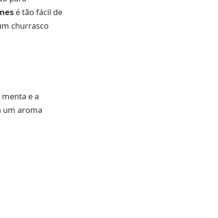
rnes
é tão fácil de
 um churrasco
a menta e a
ixa um aroma