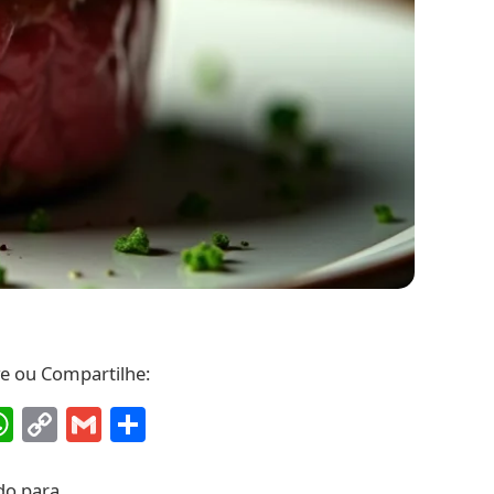
ve ou Compartilhe:
ebook
interest
WhatsApp
Copy
Gmail
Share
Link
do para