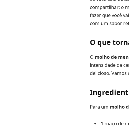
compartilhar: o m
fazer que você va
com um sabor refr
O que torn
O
molho de ment
intensidade da ca
delicioso. Vamos 
Ingredient
Para um
molho d
1 maço de m