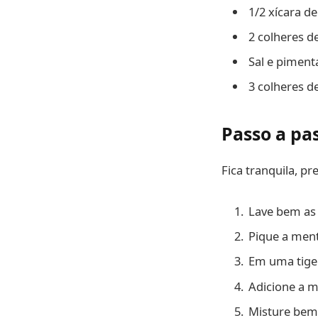
1/2 xícara d
2 colheres d
Sal e piment
3 colheres d
Passo a pa
Fica tranquila, p
Lave bem as 
Pique a ment
Em uma tigela
Adicione a m
Misture bem 