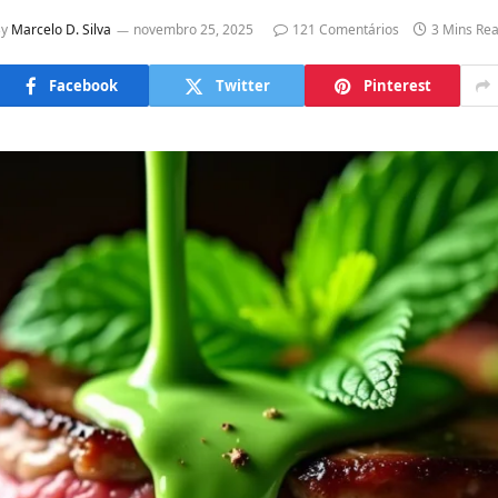
y
Marcelo D. Silva
novembro 25, 2025
121 Comentários
3 Mins Re
Facebook
Twitter
Pinterest