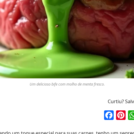
Um delicioso bife com molho de menta fresco.
Curtiu? Sal
Fac
P
cando um toque especial para suas carnes, tenho um segre