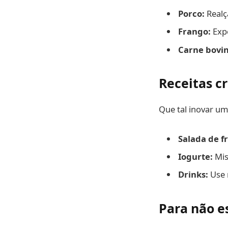
Porco:
Realç
Frango:
Expe
Carne bovin
Receitas c
Que tal inovar um
Salada de f
Iogurte:
Mis
Drinks:
Use 
Para não e